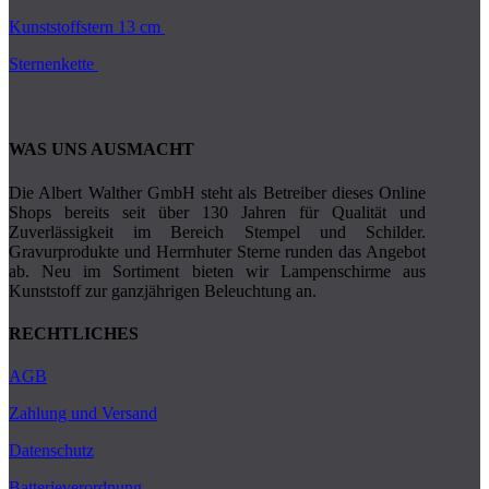
Kunststoffstern 13 cm
Sternenkette
WAS UNS AUSMACHT
Die Albert Walther GmbH steht als Betreiber dieses Online
Shops bereits seit über 130 Jahren für Qualität und
Zuverlässigkeit im Bereich Stempel und Schilder.
Gravurprodukte und Herrnhuter Sterne runden das Angebot
ab. Neu im Sortiment bieten wir Lampenschirme aus
Kunststoff zur ganzjährigen Beleuchtung an.
RECHTLICHES
AGB
Zahlung und Versand
Datenschutz
Batterieverordnung