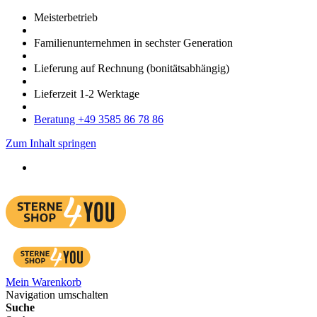
Meister­betrieb
Familien­unter­nehmen in sechster Gene­ration
Lieferung auf Rech­nung
(bonitätsabhängig)
Liefer­zeit
1-2
Werk­tage
Bera­tung +49 3585 86 78 86
Zum Inhalt springen
Mein Warenkorb
Navigation umschalten
Suche