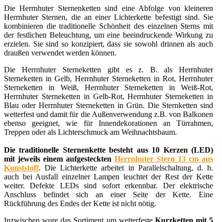
Die Herrnhuter Sternenketten sind eine Abfolge von kleineren
Herrnhuter Sternen, die an einer Lichterkette befestigt sind. Sie
kombinieren die traditionelle Schönheit des einzelnen Sterns mit
der festlichen Beleuchtung, um eine beeindruckende Wirkung zu
erzielen. Sie sind so konzipiert, dass sie sowohl drinnen als auch
draußen verwendet werden können.
Die Herrnhuter Sterneketten gibt es z. B. als Herrnhuter
Sterneketten in Gelb, Herrnhuter Sterneketten in Rot, Herrnhuter
Sterneketten in Weiß, Herrnhuter Sterneketten in Weiß-Rot,
Herrnhuter Sterneketten in Gelb-Rot, Herrnhuter Sterneketten in
Blau oder Herrnhuter Sterneketten in Grün. Die Sternketten sind
wetterfest und damit für die Außenverwendung z.B. von Balkonen
ebenso geeignet, wie für Innendekorationen an Türrahmen,
Treppen oder als Lichterschmuck am Weihnachtsbaum.
Die traditionelle Sternenkette besteht aus 10 Kerzen (LED)
mit jeweils einem aufgesteckten
Herrnhuter Stern 13 cm aus
Kunststoff
. Die Lichterkette arbeitet in Parallelschaltung, d. h.
auch bei Ausfall einzelner Lampen leuchtet der Rest der Kette
weiter. Defekte LEDs sind sofort erkennbar. Der elektrische
Anschluss befindet sich an einer Seite der Kette. Eine
Rückführung des Endes der Kette ist nicht nötig.
Inzwischen wure das Sortiment um wetterfeste
Kurzketten mit 5