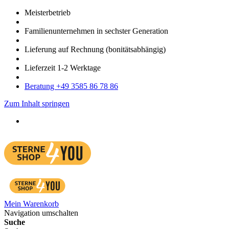
Meister­betrieb
Familien­unter­nehmen in sechster Gene­ration
Lieferung auf Rech­nung
(bonitätsabhängig)
Liefer­zeit
1-2
Werk­tage
Bera­tung +49 3585 86 78 86
Zum Inhalt springen
Mein Warenkorb
Navigation umschalten
Suche