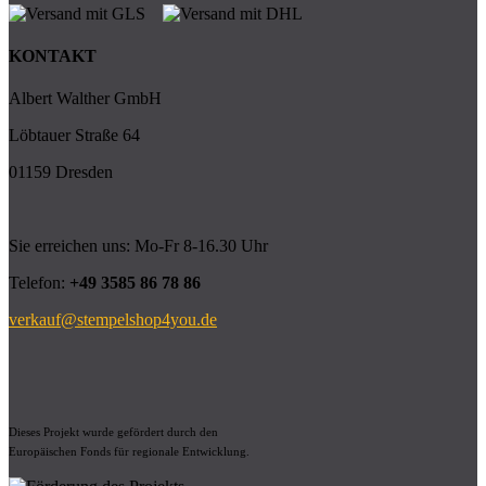
KONTAKT
Albert Walther GmbH
Löbtauer Straße 64
01159 Dresden
Sie erreichen uns: Mo-Fr 8-16.30 Uhr
Telefon:
+49 3585 86 78 86
verkauf@stempelshop4you.de
Dieses Projekt wurde gefördert durch den
Europäischen Fonds für regionale Entwicklung.