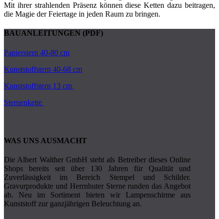
Mit ihrer strahlenden Präsenz können diese Ketten dazu beitragen,
die Magie der Feiertage in jeden Raum zu bringen.
BAUANLEITUNGEN (PDF)
Papierstern 40-80 cm
Kunststoffstern 40-68 cm
Kunststoffstern 13 cm
Sternenkette
WAS UNS AUSMACHT
Die Albert Walther GmbH steht als Betreiber dieses Online
Shops bereits seit über 130 Jahren für Qualität und
Zuverlässigkeit im Bereich Stempel und Schilder.
Gravurprodukte und Herrnhuter Sterne runden das Angebot
ab. Neu im Sortiment bieten wir Lampenschirme aus
Kunststoff zur ganzjährigen Beleuchtung an.