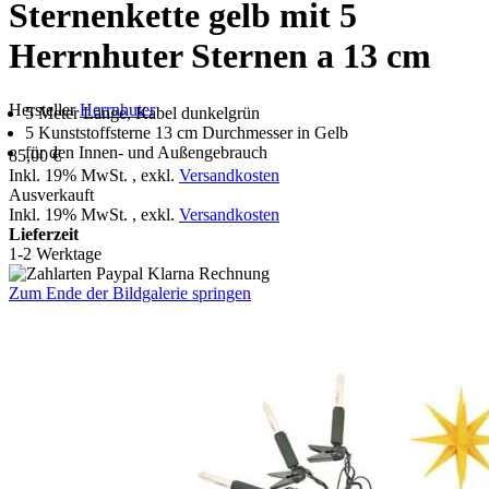
Sternenkette gelb mit 5
Herrnhuter Sternen a 13 cm
Hersteller
Herrnhuter
5 Meter Länge, Kabel dunkelgrün
5 Kunststoffsterne 13 cm Durchmesser in Gelb
für den Innen- und Außengebrauch
85,00 €
Inkl. 19% MwSt.
,
exkl.
Versandkosten
Ausverkauft
Inkl. 19% MwSt.
,
exkl.
Versandkosten
Lieferzeit
1-2 Werktage
Zum Ende der Bildgalerie springen