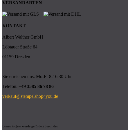
VERSANDARTEN
KONTAKT
Albert Walther GmbH
Löbtauer Straße 64
01159 Dresden
Sie erreichen uns: Mo-Fr 8-16.30 Uhr
Telefon:
+49 3585 86 78 86
verkauf@stempelshop4you.de
Dieses Projekt wurde gefördert durch den