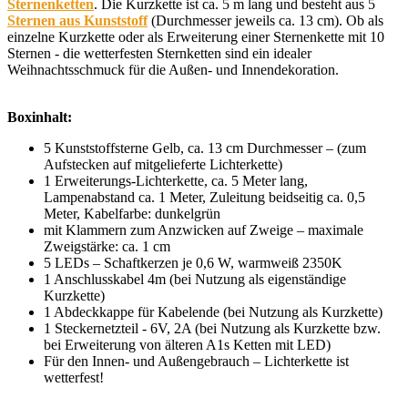
Sternenketten
. Die Kurzkette ist ca. 5 m lang und besteht aus 5
Sternen aus Kunststoff
(Durchmesser jeweils ca. 13 cm). Ob als
einzelne Kurzkette oder als Erweiterung einer Sternenkette mit 10
Sternen - die wetterfesten Sternketten sind ein idealer
Weihnachtsschmuck für die Außen- und Innendekoration.
Boxinhalt:
5 Kunststoffsterne Gelb, ca. 13 cm Durchmesser – (zum
Aufstecken auf mitgelieferte Lichterkette)
1 Erweiterungs-Lichterkette, ca. 5 Meter lang,
Lampenabstand ca. 1 Meter, Zuleitung beidseitig ca. 0,5
Meter, Kabelfarbe: dunkelgrün
mit Klammern zum Anzwicken auf Zweige – maximale
Zweigstärke: ca. 1 cm
5 LEDs – Schaftkerzen je 0,6 W, warmweiß 2350K
1 Anschlusskabel 4m (bei Nutzung als eigenständige
Kurzkette)
1 Abdeckkappe für Kabelende (bei Nutzung als Kurzkette)
1 Steckernetzteil - 6V, 2A (bei Nutzung als Kurzkette bzw.
bei Erweiterung von älteren A1s Ketten mit LED)
Für den Innen- und Außengebrauch – Lichterkette ist
wetterfest!