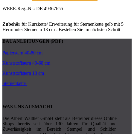
WEEE-Reg.-Nr.: DE 49367655
Zubehör
für Kurzkette/ Erweiterung für Sternenkette gelb mit 5
Herrnhuter Sternen a 13 cm - Bestellen Sie im nächsten Schritt
BAUANLEITUNGEN (PDF)
Papierstern 40-80 cm
Kunststoffstern 40-68 cm
Kunststoffstern 13 cm
Sternenkette
WAS UNS AUSMACHT
Die Albert Walther GmbH steht als Betreiber dieses Online
Shops bereits seit über 130 Jahren für Qualität und
Zuverlässigkeit im Bereich Stempel und Schilder.