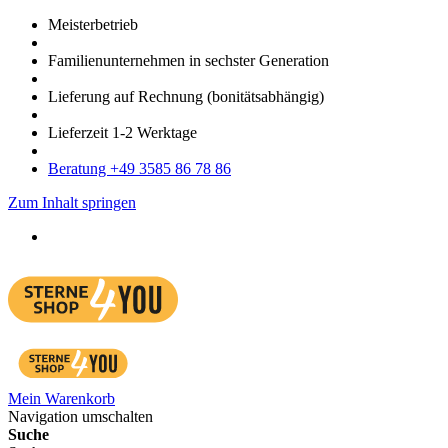
Meister­betrieb
Familien­unter­nehmen in sechster Gene­ration
Lieferung auf Rech­nung
(bonitätsabhängig)
Liefer­zeit
1-2
Werk­tage
Bera­tung +49 3585 86 78 86
Zum Inhalt springen
Mein Warenkorb
Navigation umschalten
Suche