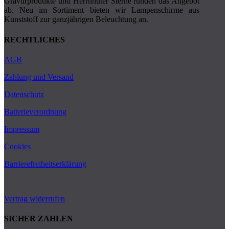
Gravurprodukte und Herrnhuter Sterne runden das Angebot
ab. Neu im Sortiment bieten wir Lampenschirme aus
Kunststoff zur ganzjährigen Beleuchtung an.
RECHTLICHES
AGB
Zahlung und Versand
Datenschutz
Batterieverordnung
Impressum
Cookies
Barrierefreiheitserklärung
Vertrag widerrufen
SICHER ZAHLEN