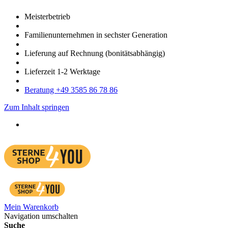
Meister­betrieb
Familien­unter­nehmen in sechster Gene­ration
Lieferung auf Rech­nung
(bonitätsabhängig)
Liefer­zeit
1-2
Werk­tage
Bera­tung +49 3585 86 78 86
Zum Inhalt springen
Mein Warenkorb
Navigation umschalten
Suche