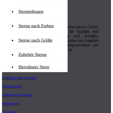
Sternenbogen
WAS UNS AUSMACHT
Sterne nach Farben
Die Albert Walther GmbH steht als Betreiber dieses Online
Shops bereits seit über 130 Jahren für Qualität und
Zuverlässigkeit im Bereich Stempel und Schilder.
Sterne nach Größe
Gravurprodukte und Herrnhuter Sterne runden das Angebot
ab. Neu im Sortiment bieten wir Lampenschirme aus
Kunststoff zur ganzjährigen Beleuchtung an.
Zubehör Sterne
RECHTLICHES
Herrnhuter Stern
AGB
Zahlung und Versand
Datenschutz
Batterieverordnung
Impressum
Cookies