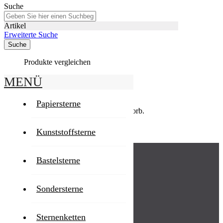
Suche
Artikel
Erweiterte Suche
Suche
Produkte vergleichen
MENÜ
Warenkorb
Papiersterne
Sie haben keine Artikel in Ihrem Warenkorb.
Klicken Sie
hier
um weiter einzukaufen.
Kunststoffsterne
BAUANLEITUNGEN (PDF)
Bastelsterne
Papierstern 40-80 cm
Kunststoffstern 40-68 cm
Sondersterne
Kunststoffstern 13 cm
Sternenketten
Sternenkette