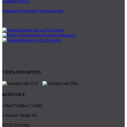
Kundenservice
Original Herrnhuter Sterne kaufen
VERSANDARTEN
KONTAKT
Albert Walther GmbH
Löbtauer Straße 64
01159 Dresden