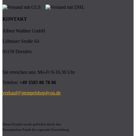
KONTAKT
Albert Walther GmbH
Löbtauer Straße 64
01159 Dresden
Sie erreichen uns: Mo-Fr 8-16.30 Uhr
Telefon:
+49 3585 86 78 86
verkauf@stempelshop4you.de
Dieses Projekt wurde gefördert durch den
Europäischen Fonds für regionale Entwicklung.