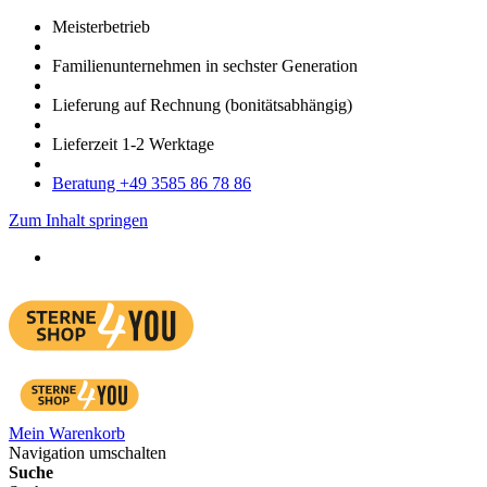
Meister­betrieb
Familien­unter­nehmen in sechster Gene­ration
Lieferung auf Rech­nung
(bonitätsabhängig)
Liefer­zeit
1-2
Werk­tage
Bera­tung +49 3585 86 78 86
Zum Inhalt springen
Mein Warenkorb
Navigation umschalten
Suche