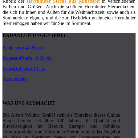
Rubrik der
Herrnhuter Sterne aus Kunststoff
in verschiedenen
Farben und Größen. Auch die schönen Herrnhuter Sternenketten,
die sich für Innen und Außen für die Weihnachtszeit, sowie auch als
Sommerdeko eignen, und die zur Tischdeko geeigneten Herrnhuter
Sternenbogen haben wir für Sie im Sortiment.
BAUANLEITUNGEN (PDF)
Papierstern 40-80 cm
Kunststoffstern 40-68 cm
Kunststoffstern 13 cm
Sternenkette
WAS UNS AUSMACHT
Die Albert Walther GmbH steht als Betreiber dieses Online
Shops bereits seit über 130 Jahren für Qualität und
Zuverlässigkeit im Bereich Stempel und Schilder.
Gravurprodukte und Herrnhuter Sterne runden das Angebot
ab. Neu im Sortiment bieten wir Lampenschirme aus