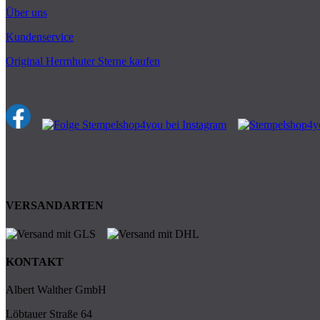
Über uns
Kundenservice
Original Herrnhuter Sterne kaufen
VERSANDARTEN
KONTAKT
Albert Walther GmbH
Löbtauer Straße 64