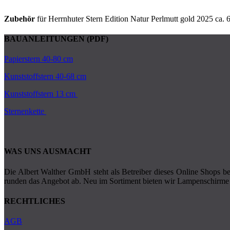
Zubehör
für Herrnhuter Stern Edition Natur Perlmutt gold 2025 ca. 6
BAUANLEITUNGEN (PDF)
Papierstern 40-80 cm
Kunststoffstern 40-68 cm
Kunststoffstern 13 cm
Sternenkette
WAS UNS AUSMACHT
Die Albert Walther GmbH steht als Betreiber dieses Online Shops ber
runden das Angebot ab. Neu im Sortiment bieten wir Lampenschirme 
RECHTLICHES
AGB