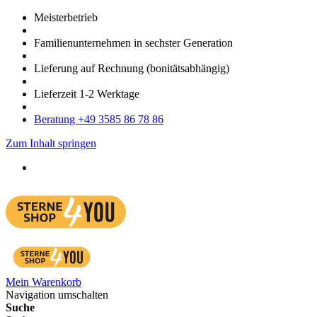
Meister­betrieb
Familien­unter­nehmen in sechster Gene­ration
Lieferung auf Rech­nung
(bonitätsabhängig)
Liefer­zeit
1-2
Werk­tage
Bera­tung +49 3585 86 78 86
Zum Inhalt springen
Mein Warenkorb
Navigation umschalten
Suche