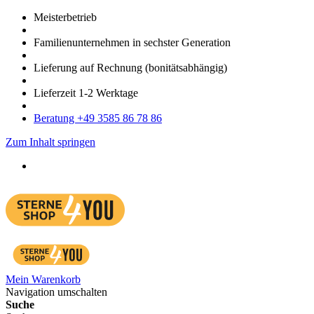
Meister­betrieb
Familien­unter­nehmen in sechster Gene­ration
Lieferung auf Rech­nung
(bonitätsabhängig)
Liefer­zeit
1-2
Werk­tage
Bera­tung +49 3585 86 78 86
Zum Inhalt springen
Mein Warenkorb
Navigation umschalten
Suche