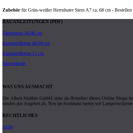
Zubehör
für Grün-weißer Herrnhuter Stern A7 ca. 68 cm - Bestellen 
BAUANLEITUNGEN (PDF)
Papierstern 40-80 cm
Kunststoffstern 40-68 cm
Kunststoffstern 13 cm
Sternenkette
WAS UNS AUSMACHT
Die Albert Walther GmbH steht als Betreiber dieses Online Shops ber
runden das Angebot ab. Neu im Sortiment bieten wir Lampenschirme 
RECHTLICHES
AGB