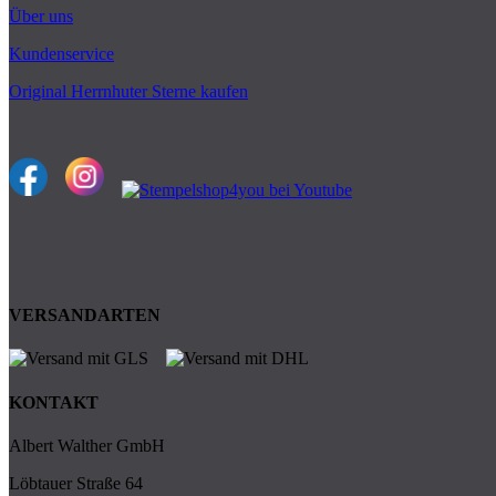
Über uns
Kundenservice
Original Herrnhuter Sterne kaufen
VERSANDARTEN
KONTAKT
Albert Walther GmbH
Löbtauer Straße 64