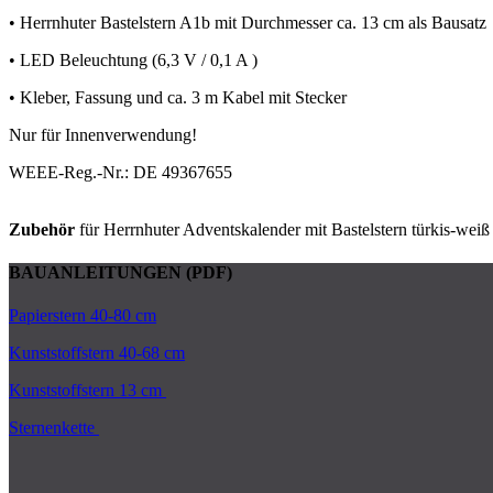
• Herrnhuter Bastelstern A1b mit Durchmesser ca. 13 cm als Bausatz
• LED Beleuchtung (6,3 V / 0,1 A )
• Kleber, Fassung und ca. 3 m Kabel mit Stecker
Nur für Innenverwendung!
WEEE-Reg.-Nr.: DE 49367655
Zubehör
für Herrnhuter Adventskalender mit Bastelstern türkis-weiß 
BAUANLEITUNGEN (PDF)
Papierstern 40-80 cm
Kunststoffstern 40-68 cm
Kunststoffstern 13 cm
Sternenkette