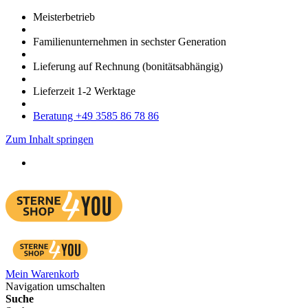
Meister­betrieb
Familien­unter­nehmen in sechster Gene­ration
Lieferung auf Rech­nung
(bonitätsabhängig)
Liefer­zeit
1-2
Werk­tage
Bera­tung +49 3585 86 78 86
Zum Inhalt springen
Mein Warenkorb
Navigation umschalten
Suche