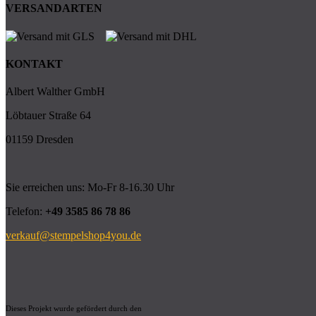
VERSANDARTEN
KONTAKT
Albert Walther GmbH
Löbtauer Straße 64
01159 Dresden
Sie erreichen uns: Mo-Fr 8-16.30 Uhr
Telefon:
+49 3585 86 78 86
verkauf@stempelshop4you.de
Dieses Projekt wurde gefördert durch den