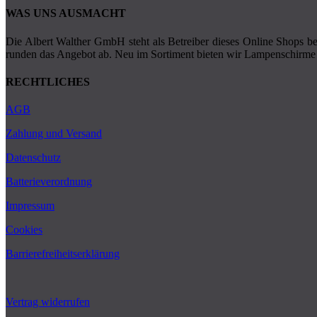
WAS UNS AUSMACHT
Die Albert Walther GmbH steht als Betreiber dieses Online Shops ber
runden das Angebot ab. Neu im Sortiment bieten wir Lampenschirme 
RECHTLICHES
AGB
Zahlung und Versand
Datenschutz
Batterieverordnung
Impressum
Cookies
Barrierefreiheitserklärung
Vertrag widerrufen