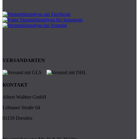
VERSANDARTEN
KONTAKT
Albert Walther GmbH
Löbtauer Straße 64
01159 Dresden