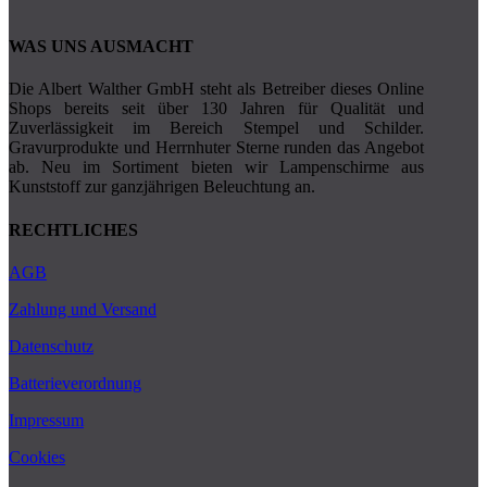
WAS UNS AUSMACHT
Die Albert Walther GmbH steht als Betreiber dieses Online
Shops bereits seit über 130 Jahren für Qualität und
Zuverlässigkeit im Bereich Stempel und Schilder.
Gravurprodukte und Herrnhuter Sterne runden das Angebot
ab. Neu im Sortiment bieten wir Lampenschirme aus
Kunststoff zur ganzjährigen Beleuchtung an.
RECHTLICHES
AGB
Zahlung und Versand
Datenschutz
Batterieverordnung
Impressum
Cookies