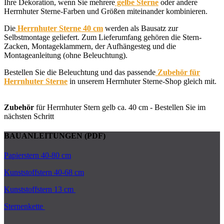
Ihre Dekoration, wenn Sie mehrere
gelbe Sterne
oder andere
Herrnhuter Sterne-Farben und Größen miteinander kombinieren.
Die
Herrnhuter Sterne 40 cm
werden als Bausatz zur
Selbstmontage geliefert. Zum Lieferumfang gehören die Stern-
Zacken, Montageklammern, der Aufhängesteg und die
Montageanleitung (ohne Beleuchtung).
Bestellen Sie die Beleuchtung und das passende
Zubehör für
Herrnhuter Sterne
in unserem Herrnhuter Sterne-Shop gleich mit.
Zubehör
für Herrnhuter Stern gelb ca. 40 cm - Bestellen Sie im
nächsten Schritt
BAUANLEITUNGEN (PDF)
Papierstern 40-80 cm
Kunststoffstern 40-68 cm
Kunststoffstern 13 cm
Sternenkette