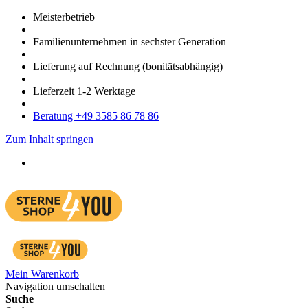
Meister­betrieb
Familien­unter­nehmen in sechster Gene­ration
Lieferung auf Rech­nung
(bonitätsabhängig)
Liefer­zeit
1-2
Werk­tage
Bera­tung +49 3585 86 78 86
Zum Inhalt springen
Mein Warenkorb
Navigation umschalten
Suche