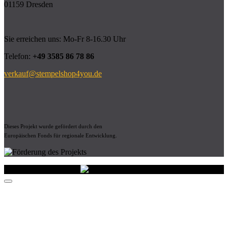
01159 Dresden
Sie erreichen uns: Mo-Fr 8-16.30 Uhr
Telefon:
+49 3585 86 78 86
verkauf@stempelshop4you.de
Dieses Projekt wurde gefördert durch den
Europäischen Fonds für regionale Entwicklung.