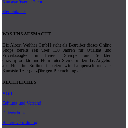
Kunststoffstern 13 cm
Sternenkette
WAS UNS AUSMACHT
Die Albert Walther GmbH steht als Betreiber dieses Online
Shops bereits seit über 130 Jahren für Qualität und
Zuverlässigkeit im Bereich Stempel und Schilder.
Gravurprodukte und Herrnhuter Sterne runden das Angebot
ab. Neu im Sortiment bieten wir Lampenschirme aus
Kunststoff zur ganzjährigen Beleuchtung an.
RECHTLICHES
AGB
Zahlung und Versand
Datenschutz
Batterieverordnung