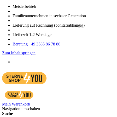
Meister­betrieb
Familien­unter­nehmen in sechster Gene­ration
Lieferung auf Rech­nung
(bonitätsabhängig)
Liefer­zeit
1-2
Werk­tage
Bera­tung +49 3585 86 78 86
Zum Inhalt springen
Mein Warenkorb
Navigation umschalten
Suche