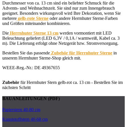
Durchmesser von ca. 13 cm sind ein beliebter Schmuck für die
Advents- und Weihnachtszeit. Sie sind nur zum Innengebrauch
geeignet. Besonders wirkungsvoll wird Ihre Dekoration, wenn Sie
mehrere
gelb-rote Sterne
oder andere Herrnhuter Sterne-Farben
und Größen miteinander kombinieren.
Die
Herrnhuter Sterne 13 cm
werden vormontiert mit LED
Beleuchtung geliefert (LED 6,3V / 0,1A / warmweiß, Kabel ca. 3
m). Die Lieferung erfolgt ohne Netzgerät bzw. Stromversorgung.
Bestellen Sie das passende
Zubehör für Herrnhuter Sterne
in
unserem Herrnhuter Sterne-Shop gleich mit.
WEEE-Reg.-Nr.: DE 49367655
Zubehör
für Herrnhuter Stern gelb-rot ca. 13 cm - Bestellen Sie im
nächsten Schritt
BAUANLEITUNGEN (PDF)
Papierstern 40-80 cm
Kunststoffstern 40-68 cm