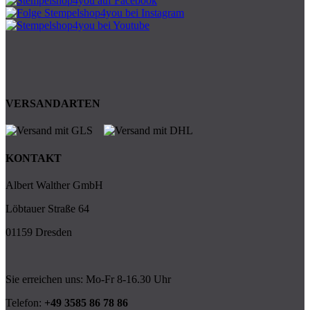
VERSANDARTEN
KONTAKT
Albert Walther GmbH
Löbtauer Straße 64
01159 Dresden
Sie erreichen uns: Mo-Fr 8-16.30 Uhr
Telefon:
+49 3585 86 78 86