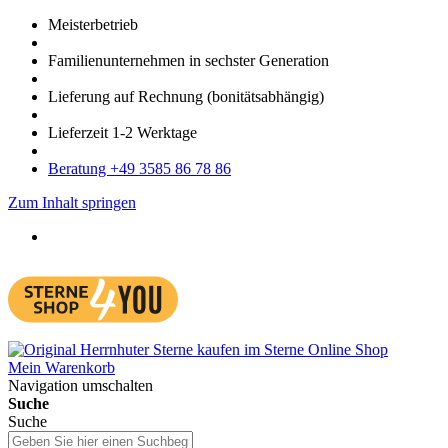
Meister­betrieb
Familien­unter­nehmen in sechster Gene­ration
Lieferung auf Rech­nung
(bonitätsabhängig)
Liefer­zeit
1-2
Werk­tage
Bera­tung +49 3585 86 78 86
Zum Inhalt springen
Mein Warenkorb
Navigation umschalten
Suche
Suche