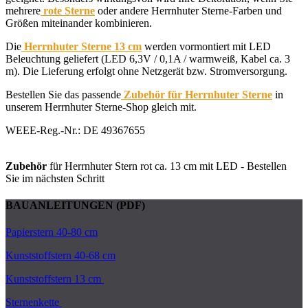
mehrere
rote Sterne
oder andere Herrnhuter Sterne-Farben und
Größen miteinander kombinieren.
Die
Herrnhuter Sterne 13 cm
werden vormontiert mit LED
Beleuchtung geliefert (LED 6,3V / 0,1A / warmweiß, Kabel ca. 3
m). Die Lieferung erfolgt ohne Netzgerät bzw. Stromversorgung.
Bestellen Sie das passende
Zubehör für Herrnhuter Sterne
in
unserem Herrnhuter Sterne-Shop gleich mit.
WEEE-Reg.-Nr.: DE 49367655
Zubehör
für Herrnhuter Stern rot ca. 13 cm mit LED - Bestellen
Sie im nächsten Schritt
BAUANLEITUNGEN (PDF)
Papierstern 40-80 cm
Kunststoffstern 40-68 cm
Kunststoffstern 13 cm
Sternenkette