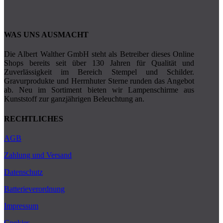
WAS UNS AUSMACHT
Die Albert Walther GmbH steht als Betreiber dieses Online
Shops bereits seit über 130 Jahren für Qualität und
Zuverlässigkeit im Bereich Stempel und Schilder.
Gravurprodukte und Herrnhuter Sterne runden das Angebot
ab. Neu im Sortiment bieten wir Lampenschirme aus
Kunststoff zur ganzjährigen Beleuchtung an.
RECHTLICHES
AGB
Zahlung und Versand
Datenschutz
Batterieverordnung
Impressum
Cookies