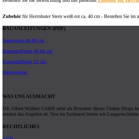
Bestellen Sie die Beleuchtung und das passende
Zubehör für Herrnh
Zubehör
für Herrnhuter Stern weiß-rot ca. 40 cm - Bestellen Sie im n
BAUANLEITUNGEN (PDF)
Papierstern 40-80 cm
Kunststoffstern 40-68 cm
Kunststoffstern 13 cm
Sternenkette
WAS UNS AUSMACHT
Die Albert Walther GmbH steht als Betreiber dieses Online Shops ber
runden das Angebot ab. Neu im Sortiment bieten wir Lampenschirme 
RECHTLICHES
AGB