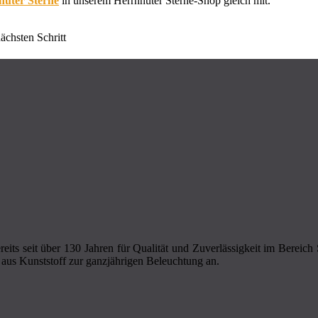
uter Sterne
in unserem Herrnhuter Sterne-Shop gleich mit.
ächsten Schritt
eits seit über 130 Jahren für Qualität und Zuverlässigkeit im Bereic
aus Kunststoff zur ganzjährigen Beleuchtung an.