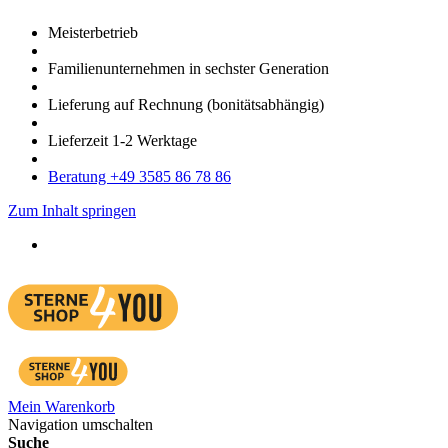
Meister­betrieb
Familien­unter­nehmen in sechster Gene­ration
Lieferung auf Rech­nung
(bonitätsabhängig)
Liefer­zeit
1-2
Werk­tage
Bera­tung +49 3585 86 78 86
Zum Inhalt springen
Mein Warenkorb
Navigation umschalten
Suche