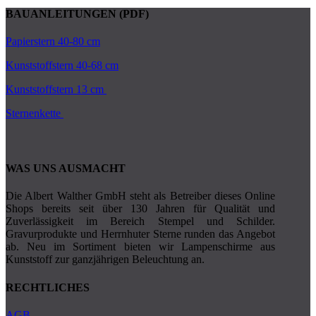
BAUANLEITUNGEN (PDF)
Papierstern 40-80 cm
Kunststoffstern 40-68 cm
Kunststoffstern 13 cm
Sternenkette
WAS UNS AUSMACHT
Die Albert Walther GmbH steht als Betreiber dieses Online
Shops bereits seit über 130 Jahren für Qualität und
Zuverlässigkeit im Bereich Stempel und Schilder.
Gravurprodukte und Herrnhuter Sterne runden das Angebot
ab. Neu im Sortiment bieten wir Lampenschirme aus
Kunststoff zur ganzjährigen Beleuchtung an.
RECHTLICHES
AGB