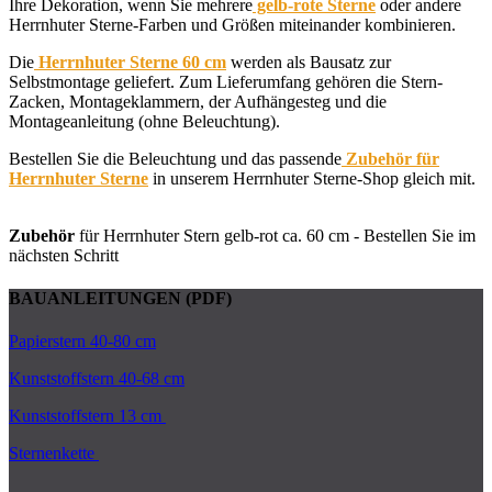
Ihre Dekoration, wenn Sie mehrere
gelb-rote Sterne
oder andere
Herrnhuter Sterne-Farben und Größen miteinander kombinieren.
Die
Herrnhuter Sterne 60 cm
werden als Bausatz zur
Selbstmontage geliefert. Zum Lieferumfang gehören die Stern-
Zacken, Montageklammern, der Aufhängesteg und die
Montageanleitung (ohne Beleuchtung).
Bestellen Sie die Beleuchtung und das passende
Zubehör für
Herrnhuter Sterne
in unserem Herrnhuter Sterne-Shop gleich mit.
Zubehör
für Herrnhuter Stern gelb-rot ca. 60 cm - Bestellen Sie im
nächsten Schritt
BAUANLEITUNGEN (PDF)
Papierstern 40-80 cm
Kunststoffstern 40-68 cm
Kunststoffstern 13 cm
Sternenkette