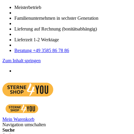
Meister­betrieb
Familien­unter­nehmen in sechster Gene­ration
Lieferung auf Rech­nung
(bonitätsabhängig)
Liefer­zeit
1-2
Werk­tage
Bera­tung +49 3585 86 78 86
Zum Inhalt springen
Mein Warenkorb
Navigation umschalten
Suche