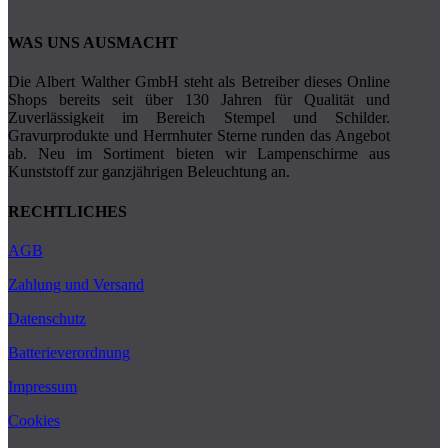
WAS UNS AUSMACHT
Die Albert Walther GmbH steht als Betreiber dieses Online
Shops bereits seit über 130 Jahren für Qualität und
Zuverlässigkeit im Bereich Stempel und Schilder.
Gravurprodukte und Herrnhuter Sterne runden das Angebot
ab. Neu im Sortiment bieten wir Lampenschirme aus
Kunststoff zur ganzjährigen Beleuchtung an.
RECHTLICHES
AGB
Zahlung und Versand
Datenschutz
Batterieverordnung
Impressum
Cookies