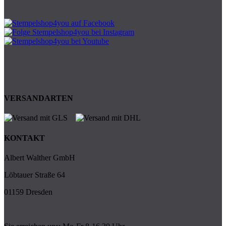
VERSANDARTEN
KONTAKT
Albert Walther GmbH
Löbtauer Straße 64
01159 Dresden