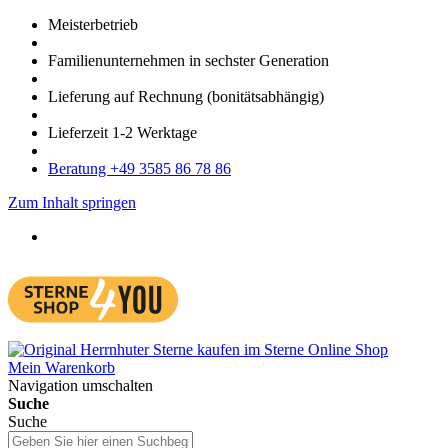
Meister­betrieb
Familien­unter­nehmen in sechster Gene­ration
Lieferung auf Rech­nung
(bonitätsabhängig)
Liefer­zeit
1-2
Werk­tage
Bera­tung +49 3585 86 78 86
Zum Inhalt springen
Mein Warenkorb
Navigation umschalten
Suche
Suche