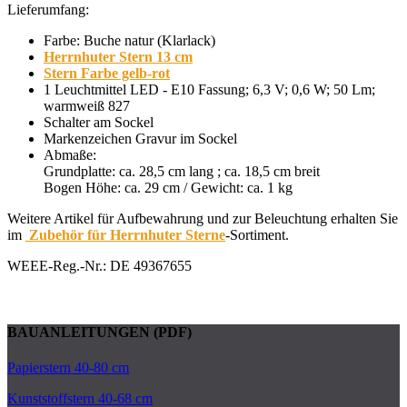
Lieferumfang:
Farbe: Buche natur (Klarlack)
Herrnhuter Stern 13 cm
Stern Farbe gelb-rot
1 Leuchtmittel LED - E10 Fassung; 6,3 V; 0,6 W; 50 Lm;
warmweiß 827
Schalter am Sockel
Markenzeichen Gravur im Sockel
Abmaße:
Grundplatte: ca. 28,5 cm lang ; ca. 18,5 cm breit
Bogen Höhe: ca. 29 cm / Gewicht: ca. 1 kg
Weitere Artikel für Aufbewahrung und zur Beleuchtung erhalten Sie
im
Zubehör für Herrnhuter Sterne
-Sortiment.
WEEE-Reg.-Nr.: DE 49367655
BAUANLEITUNGEN (PDF)
Papierstern 40-80 cm
Kunststoffstern 40-68 cm