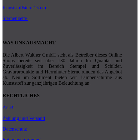
Kunststoffstern 13 cm
Sternenkette
WAS UNS AUSMACHT
Die Albert Walther GmbH steht als Betreiber dieses Online
Shops bereits seit über 130 Jahren für Qualität und
Zuverlässigkeit im Bereich Stempel und Schilder.
Gravurprodukte und Herrnhuter Sterne runden das Angebot
ab. Neu im Sortiment bieten wir Lampenschirme aus
Kunststoff zur ganzjährigen Beleuchtung an.
RECHTLICHES
AGB
Zahlung und Versand
Datenschutz
Batterieverordnung