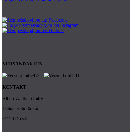
VERSANDARTEN
KONTAKT
Albert Walther GmbH
Löbtauer Straße 64
01159 Dresden