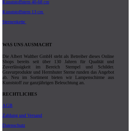
Kunststoffstern 40-68 cm
Kunststoffstern 13 cm
Sternenkette
WAS UNS AUSMACHT
Die Albert Walther GmbH steht als Betreiber dieses Online
Shops bereits seit über 130 Jahren für Qualität und
Zuverlässigkeit im Bereich Stempel und Schilder.
Gravurprodukte und Herrnhuter Sterne runden das Angebot
ab. Neu im Sortiment bieten wir Lampenschirme aus
Kunststoff zur ganzjährigen Beleuchtung an.
RECHTLICHES
AGB
Zahlung und Versand
Datenschutz