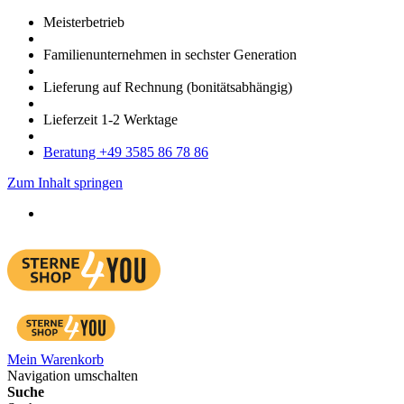
Meister­betrieb
Familien­unter­nehmen in sechster Gene­ration
Lieferung auf Rech­nung
(bonitätsabhängig)
Liefer­zeit
1-2
Werk­tage
Bera­tung +49 3585 86 78 86
Zum Inhalt springen
Mein Warenkorb
Navigation umschalten
Suche