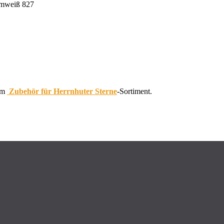
rmweiß 827
 im
Zubehör für Herrnhuter Sterne
-Sortiment.