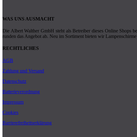
WAS UNS AUSMACHT
Die Albert Walther GmbH steht als Betreiber dieses Online Shops ber
runden das Angebot ab. Neu im Sortiment bieten wir Lampenschirme 
RECHTLICHES
AGB
Zahlung und Versand
Datenschutz
Batterieverordnung
Impressum
Cookies
Barrierefreiheitserklärung