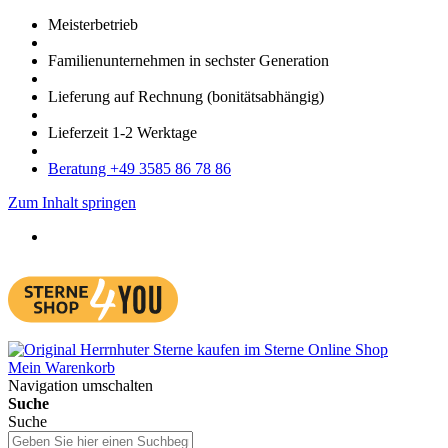
Meister­betrieb
Familien­unter­nehmen in sechster Gene­ration
Lieferung auf Rech­nung
(bonitätsabhängig)
Liefer­zeit
1-2
Werk­tage
Bera­tung +49 3585 86 78 86
Zum Inhalt springen
Mein Warenkorb
Navigation umschalten
Suche
Suche