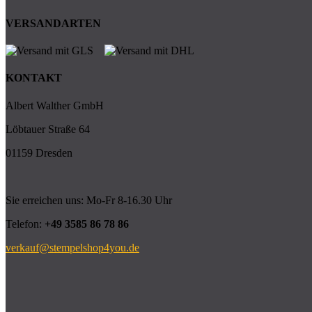
VERSANDARTEN
KONTAKT
Albert Walther GmbH
Löbtauer Straße 64
01159 Dresden
Sie erreichen uns: Mo-Fr 8-16.30 Uhr
Telefon:
+49 3585 86 78 86
verkauf@stempelshop4you.de