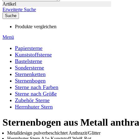
Artikel
Erweiterte Suche
Suche
Produkte vergleichen
Menü
Papiersterne
Kunststoffsterne
Bastelsterne
Sondersterne
Sternenketten
Sternenbogen
Sterne nach Farben
Sterne nach Größe
Zubehör Sterne
Herrnhuter Stern
Sternenbogen aus Metall anthraz
Metalldesign pulverbeschichtet Anthrazit/Glitter
Herrnhuter Stern A1e Kunststoff Weiß-Rot