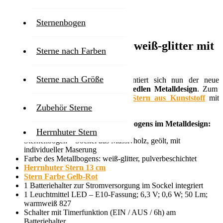
Zum Ende der Bildgalerie springen
Sternenbogen
Zum Anfang der Bildgalerie springen
Sternenbogen aus Metall weiß-glitter mit
Sterne nach Farben
Stern gelb-rot
Sterne nach Größe
Advent bedeutet Ankunft - so präsentiert sich nun der neue
Sternenbogen
modern und stilvoll
im edlen Metalldesign
. Zum
Lieferumfang gehört ein
Herrnhuter Stern aus Kunststoff
mit
Zubehör Sterne
Leuchtmittel.
Lieferumfang des Hernhuter Sternenbogens im Metalldesign:
Herrnhuter Stern
Sternenbogen – Sockel aus Massivholz, geölt, mit
individueller Maserung
Farbe des Metallbogens: weiß-glitter, pulverbeschichtet
Herrnhuter Stern 13 cm
Stern Farbe Gelb-Rot
1 Batteriehalter zur Stromversorgung im Sockel integriert
1 Leuchtmittel LED – E10-Fassung; 6,3 V; 0,6 W; 50 Lm;
warmweiß 827
Schalter mit Timerfunktion (EIN / AUS / 6h) am
Batteriehalter