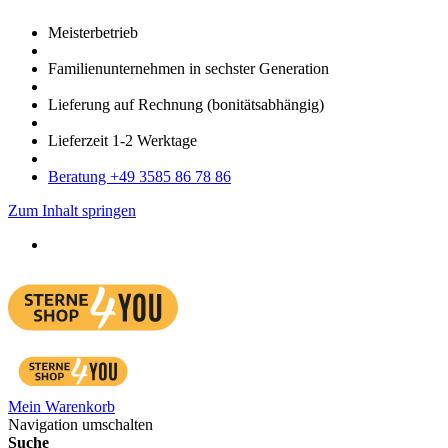
Meister­betrieb
Familien­unter­nehmen in sechster Gene­ration
Lieferung auf Rech­nung
(bonitätsabhängig)
Liefer­zeit
1-2
Werk­tage
Bera­tung +49 3585 86 78 86
Zum Inhalt springen
Mein Warenkorb
Navigation umschalten
Suche