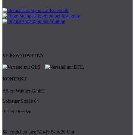
VERSANDARTEN
KONTAKT
Albert Walther GmbH
Löbtauer Straße 64
01159 Dresden
Sie erreichen uns: Mo-Fr 8-16.30 Uhr