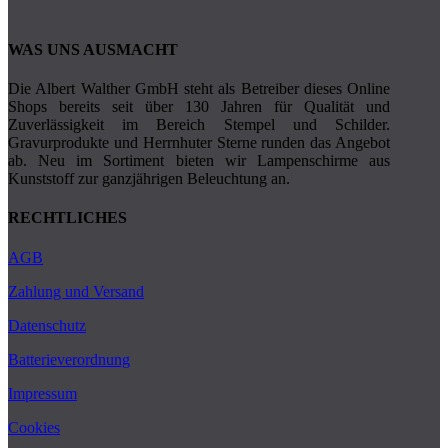
WAS UNS AUSMACHT
Die Albert Walther GmbH steht als Betreiber dieses Online
Shops bereits seit über 130 Jahren für Qualität und
Zuverlässigkeit im Bereich Stempel und Schilder.
Gravurprodukte und Herrnhuter Sterne runden das Angebot
ab. Neu im Sortiment bieten wir Lampenschirme aus
Kunststoff zur ganzjährigen Beleuchtung an.
RECHTLICHES
AGB
Zahlung und Versand
Datenschutz
Batterieverordnung
Impressum
Cookies