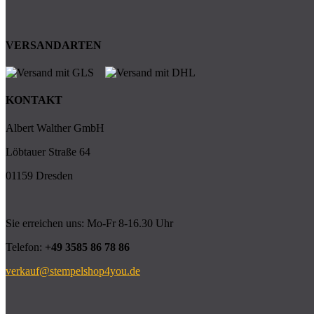
VERSANDARTEN
KONTAKT
Albert Walther GmbH
Löbtauer Straße 64
01159 Dresden
Sie erreichen uns: Mo-Fr 8-16.30 Uhr
Telefon:
+49 3585 86 78 86
verkauf@stempelshop4you.de