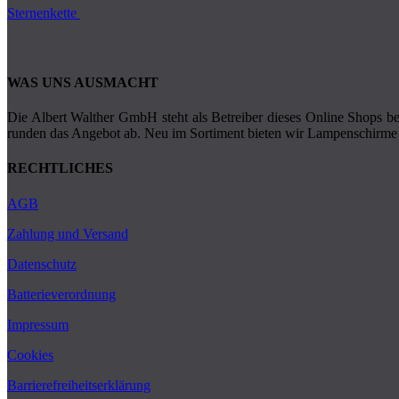
Sternenkette
WAS UNS AUSMACHT
Die Albert Walther GmbH steht als Betreiber dieses Online Shops ber
runden das Angebot ab. Neu im Sortiment bieten wir Lampenschirme 
RECHTLICHES
AGB
Zahlung und Versand
Datenschutz
Batterieverordnung
Impressum
Cookies
Barrierefreiheitserklärung