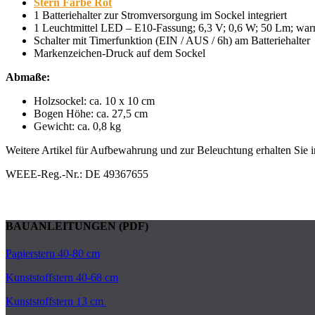
Stern Farbe Rot
1 Batteriehalter zur Stromversorgung im Sockel integriert
1 Leuchtmittel LED – E10-Fassung; 6,3 V; 0,6 W; 50 Lm; wa
Schalter mit Timerfunktion (EIN / AUS / 6h) am Batteriehalter
Markenzeichen-Druck auf dem Sockel
Abmaße:
Holzsockel: ca. 10 x 10 cm
Bogen Höhe: ca. 27,5 cm
Gewicht: ca. 0,8 kg
Weitere Artikel für Aufbewahrung und zur Beleuchtung erhalten Sie
WEEE-Reg.-Nr.: DE 49367655
BAUANLEITUNGEN (PDF)
Papierstern 40-80 cm
Kunststoffstern 40-68 cm
Kunststoffstern 13 cm