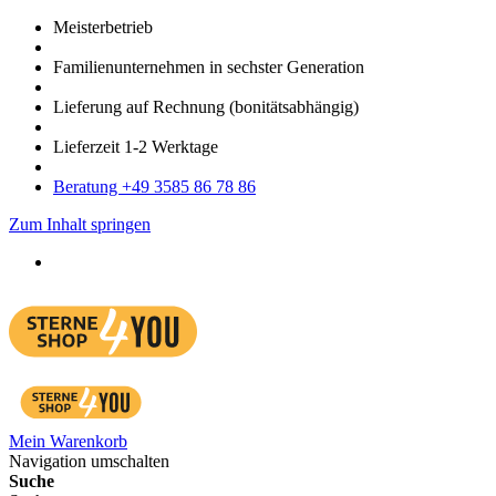
Meister­betrieb
Familien­unter­nehmen in sechster Gene­ration
Lieferung auf Rech­nung
(bonitätsabhängig)
Liefer­zeit
1-2
Werk­tage
Bera­tung +49 3585 86 78 86
Zum Inhalt springen
Mein Warenkorb
Navigation umschalten
Suche