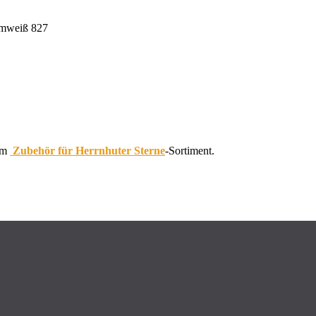
rmweiß 827
 im
Zubehör für Herrnhuter Sterne
-Sortiment.