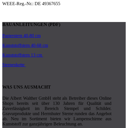
WEEE-Reg.-Nr.: DE 49367655
BAUANLEITUNGEN (PDF)
Papierstern 40-80 cm
Kunststoffstern 40-68 cm
Kunststoffstern 13 cm
Sternenkette
WAS UNS AUSMACHT
Die Albert Walther GmbH steht als Betreiber dieses Online
Shops bereits seit über 130 Jahren für Qualität und
Zuverlässigkeit im Bereich Stempel und Schilder.
Gravurprodukte und Herrnhuter Sterne runden das Angebot
ab. Neu im Sortiment bieten wir Lampenschirme aus
Kunststoff zur ganzjährigen Beleuchtung an.