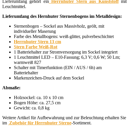
Lieferumfang gehört ein
Herrnhuter Stern aus Kunststoff
mit
Leuchtmittel.
Lieferumfang des Hernhuter Sternenbogens im Metalldesign:
Sternenbogen – Sockel aus Massivholz, geölt, mit
individueller Maserung
Farbe des Metallbogens: weiß-glitter, pulverbeschichtet
Herrnhuter Stern 13 cm
Stern Farbe Weiß-Rot
1 Batteriehalter zur Stromversorgung im Sockel integriert
1 Leuchtmittel LED – E10-Fassung; 6,3 V; 0,6 W; 50 Lm;
warmweiß 827
Schalter mit Timerfunktion (EIN / AUS / 6h) am
Batteriehalter
Markenzeichen-Druck auf dem Sockel
Abmaße:
Holzsockel: ca. 10 x 10 cm
Bogen Höhe: ca. 27,5 cm
Gewicht: ca. 0,8 kg
Weitere Artikel für Aufbewahrung und zur Beleuchtung erhalten Sie
im
Zubehör für Herrnhuter Sterne
-Sortiment.