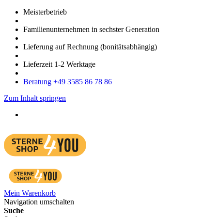
Meister­betrieb
Familien­unter­nehmen in sechster Gene­ration
Lieferung auf Rech­nung
(bonitätsabhängig)
Liefer­zeit
1-2
Werk­tage
Bera­tung +49 3585 86 78 86
Zum Inhalt springen
Mein Warenkorb
Navigation umschalten
Suche