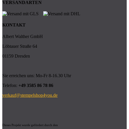
VERSANDARTEN
KONTAKT
Albert Walther GmbH
Löbtauer Straße 64
01159 Dresden
Sie erreichen uns: Mo-Fr 8-16.30 Uhr
Telefon:
+49 3585 86 78 86
verkauf@stempelshop4you.de
Dieses Projekt wurde gefördert durch den