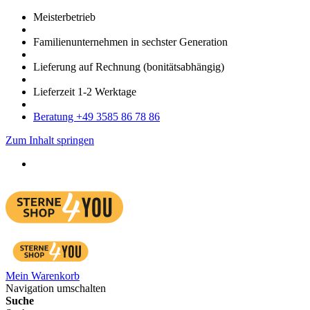
Meister­betrieb
Familien­unter­nehmen in sechster Gene­ration
Lieferung auf Rech­nung
(bonitätsabhängig)
Liefer­zeit
1-2
Werk­tage
Bera­tung +49 3585 86 78 86
Zum Inhalt springen
Mein Warenkorb
Navigation umschalten
Suche