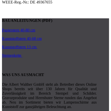
WEEE-Reg.-Nr.: DE 49367655
BAUANLEITUNGEN (PDF)
Papierstern 40-80 cm
Kunststoffstern 40-68 cm
Kunststoffstern 13 cm
Sternenkette
WAS UNS AUSMACHT
Die Albert Walther GmbH steht als Betreiber dieses Online
Shops bereits seit über 130 Jahren für Qualität und
Zuverlässigkeit im Bereich Stempel und Schilder.
Gravurprodukte und Herrnhuter Sterne runden das Angebot
ab. Neu im Sortiment bieten wir Lampenschirme aus
Kunststoff zur ganzjährigen Beleuchtung an.