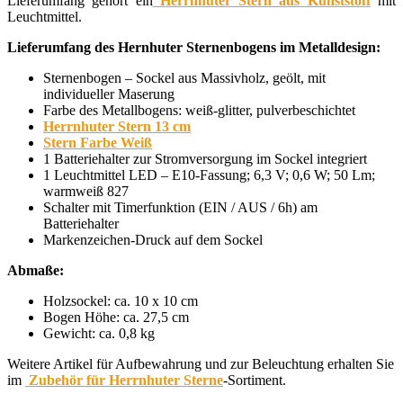
Lieferumfang gehört ein
Herrnhuter Stern aus Kunststoff
mit
Leuchtmittel.
Lieferumfang des Hernhuter Sternenbogens im Metalldesign:
Sternenbogen – Sockel aus Massivholz, geölt, mit
individueller Maserung
Farbe des Metallbogens: weiß-glitter, pulverbeschichtet
Herrnhuter Stern 13 cm
Stern Farbe Weiß
1 Batteriehalter zur Stromversorgung im Sockel integriert
1 Leuchtmittel LED – E10-Fassung; 6,3 V; 0,6 W; 50 Lm;
warmweiß 827
Schalter mit Timerfunktion (EIN / AUS / 6h) am
Batteriehalter
Markenzeichen-Druck auf dem Sockel
Abmaße:
Holzsockel: ca. 10 x 10 cm
Bogen Höhe: ca. 27,5 cm
Gewicht: ca. 0,8 kg
Weitere Artikel für Aufbewahrung und zur Beleuchtung erhalten Sie
im
Zubehör für Herrnhuter Sterne
-Sortiment.