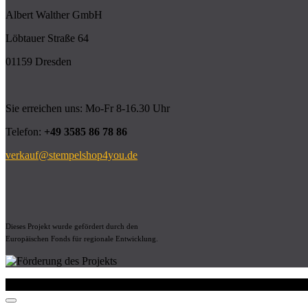
Albert Walther GmbH
Löbtauer Straße 64
01159 Dresden
Sie erreichen uns: Mo-Fr 8-16.30 Uhr
Telefon:
+49 3585 86 78 86
verkauf@stempelshop4you.de
Dieses Projekt wurde gefördert durch den
Europäischen Fonds für regionale Entwicklung.