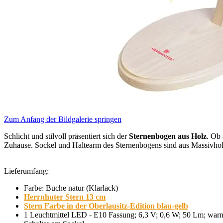
Zum Anfang der Bildgalerie springen
Schlicht und stilvoll präsentiert sich der
Sternenbogen aus Holz
. Ob 
Zuhause. Sockel und Haltearm des Sternenbogens sind aus Massivhol
Lieferumfang:
Farbe: Buche natur (Klarlack)
Herrnhuter Stern 13 cm
Stern Farbe in der Oberlausitz-Edition blau-gelb
1 Leuchtmittel LED - E10 Fassung; 6,3 V; 0,6 W; 50 Lm; wa