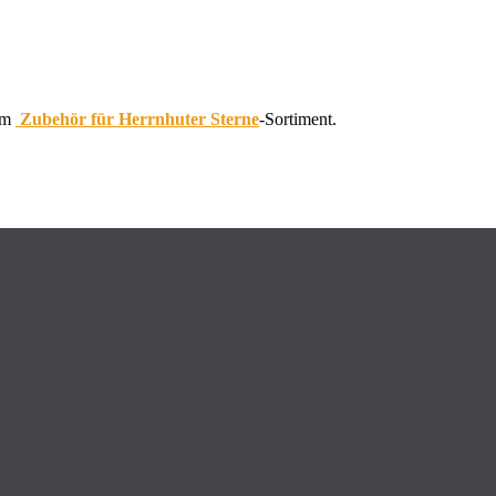
 im
Zubehör für Herrnhuter Sterne
-Sortiment.