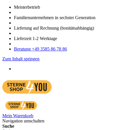
Meister­betrieb
Familien­unter­nehmen in sechster Gene­ration
Lieferung auf Rech­nung
(bonitätsabhängig)
Liefer­zeit
1-2
Werk­tage
Bera­tung +49 3585 86 78 86
Zum Inhalt springen
Mein Warenkorb
Navigation umschalten
Suche