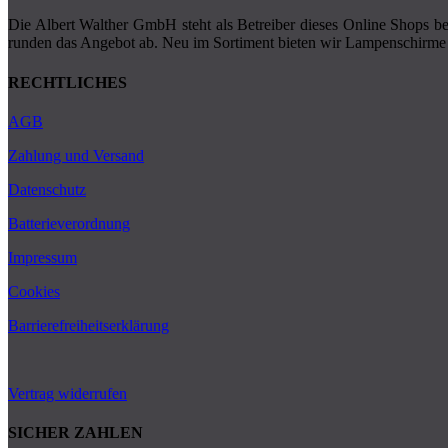
Die Albert Walther GmbH steht als Betreiber dieses Online Shops ber
runden das Angebot ab. Neu im Sortiment bieten wir Lampenschirme 
RECHTLICHES
AGB
Zahlung und Versand
Datenschutz
Batterieverordnung
Impressum
Cookies
Barrierefreiheitserklärung
Vertrag widerrufen
SICHER ZAHLEN