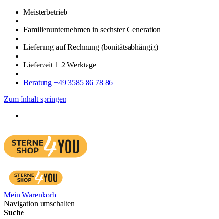
Meister­betrieb
Familien­unter­nehmen in sechster Gene­ration
Lieferung auf Rech­nung
(bonitätsabhängig)
Liefer­zeit
1-2
Werk­tage
Bera­tung +49 3585 86 78 86
Zum Inhalt springen
Mein Warenkorb
Navigation umschalten
Suche