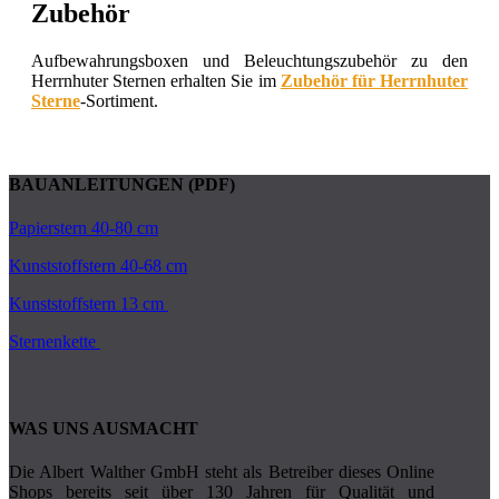
Zubehör
Aufbewahrungsboxen und Beleuchtungszubehör zu den
Herrnhuter Sternen erhalten Sie im
Zubehör für Herrnhuter
Sterne
-Sortiment.
BAUANLEITUNGEN (PDF)
Papierstern 40-80 cm
Kunststoffstern 40-68 cm
Kunststoffstern 13 cm
Sternenkette
WAS UNS AUSMACHT
Die Albert Walther GmbH steht als Betreiber dieses Online
Shops bereits seit über 130 Jahren für Qualität und