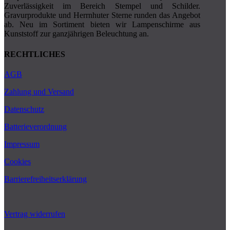
Zuverlässigkeit im Bereich Stempel und Schilder.
Gravurprodukte und Herrnhuter Sterne runden das Angebot
ab. Neu im Sortiment bieten wir Lampenschirme aus
Kunststoff zur ganzjährigen Beleuchtung an.
RECHTLICHES
AGB
Zahlung und Versand
Datenschutz
Batterieverordnung
Impressum
Cookies
Barrierefreiheitserklärung
Vertrag widerrufen