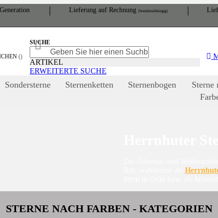
Gene­ration
Lieferung auf Rech­nung
Lief
(bonitätsabhängig)
SUCHE
SUCHE
SUCHE
ICHEN
ARTIKEL
ERWEITERTE SUCHE
Sondersterne
Sternenketten
Sternenbogen
Sterne 
Farb
Herrnhuter St
Die Advents- und Weihnachtsste
Rot, wahlweise als
Herrnhute
Stern in Grün bzw. als Jahres
STERNE NACH FARBEN - KATEGORIEN