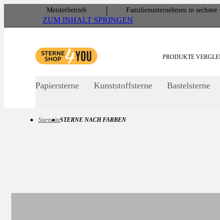
Meister­betrieb
Familien­unter­nehmen in sechster 
ZUM INHALT SPRINGEN
PRODUKTE VERGLE
Papiersterne
Kunststoffsterne
Bastelsterne
Startseite
STERNE NACH FARBEN