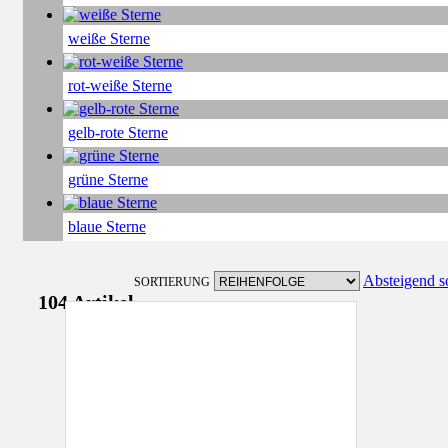
weiße Sterne
rot-weiße Sterne
gelb-rote Sterne
grüne Sterne
blaue Sterne
Absteigend so
SORTIERUNG
104
Artikel