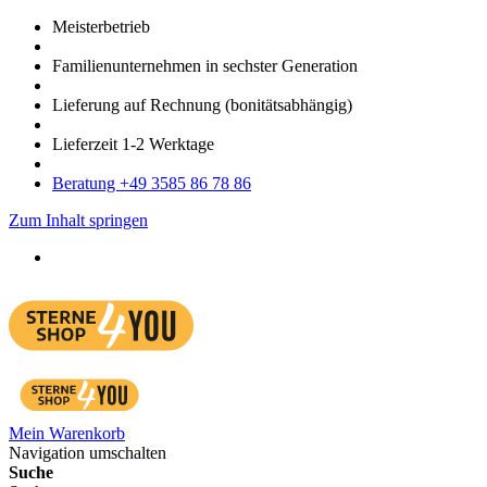
Meister­betrieb
Familien­unter­nehmen in sechster Gene­ration
Lieferung auf Rech­nung
(bonitätsabhängig)
Liefer­zeit
1-2
Werk­tage
Bera­tung +49 3585 86 78 86
Zum Inhalt springen
Mein Warenkorb
Navigation umschalten
Suche